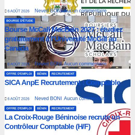
Neved BONI
Aucun commentaire
6 AOÛT 2026
BOURSE D'ÉTUDE
Bourse McCall MacBain 2027 : étudiez
gratuitement à l’Université McGill au
Canada
Neved BONI
Aucun commentaire
6 AOÛT 2026
OFFRE D'EMPLOI
BÉNIN
RECRUTEMENT
SICA AnpE Recrutement : Comptable
Neved BONI
Aucun commentaire
6 AOÛT 2026
OFFRE D'EMPLOI
BÉNIN
RECRUTEMENT
La Croix-Rouge Béninoise recrute un
Contrôleur Comptable (H/F)