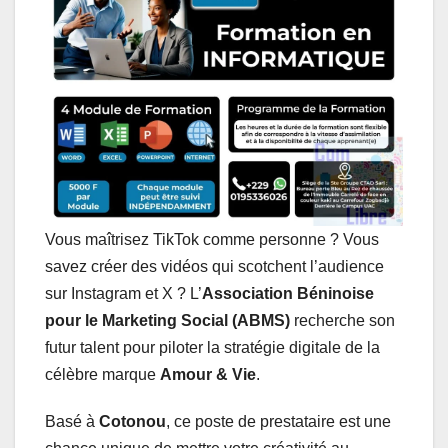
s
b
e
e
g
l
A
o
d
n
r
p
o
I
g
a
p
k
n
e
m
r
Vous maîtrisez TikTok comme personne ? Vous
savez créer des vidéos qui scotchent l’audience
sur Instagram et X ? L’
Association Béninoise
pour le Marketing Social (ABMS)
recherche son
futur talent pour piloter la stratégie digitale de la
célèbre marque
Amour & Vie
.
Basé à
Cotonou
, ce poste de prestataire est une