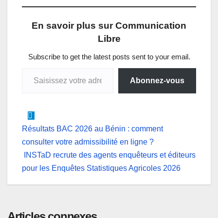
t
e
k
s
e
i
En savoir plus sur Communication
s
b
e
e
g
l
Libre
A
o
d
n
r
p
o
I
g
a
Subscribe to get the latest posts sent to your email.
Saisissez votre adresse e-mail…
p
k
n
e
m
Abonnez-vous
r
Navigation
Résultats BAC 2026 au Bénin : comment
consulter votre admissibilité en ligne ?
de
INSTaD recrute des agents enquêteurs et éditeurs
l’article
pour les Enquêtes Statistiques Agricoles 2026
Articles connexes