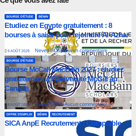
Ce que vous avez raté
BOURSE D'ÉTUDE
BÉNIN
Etudiez en Egypte gratuitement : 8
bourses à saisir pour rejoindre Al-Azhar
Neved BONI
Aucun commentaire
6 AOÛT 2026
BOURSE D'ÉTUDE
Bourse McCall MacBain 2027 : étudiez
gratuitement à l’Université McGill au
Canada
Neved BONI
Aucun commentaire
6 AOÛT 2026
OFFRE D'EMPLOI
BÉNIN
RECRUTEMENT
SICA AnpE Recrutement : Comptable