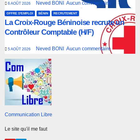
Neved BONI
Aucun commentaire
6 AOÛT 2026
OFFRE D'EMPLOI
BÉNIN
RECRUTEMENT
La Croix-Rouge Béninoise recrute un
Contrôleur Comptable (H/F)
Neved BONI
Aucun commentaire
5 AOÛT 2026
Communication Libre
Le site qu'il me faut