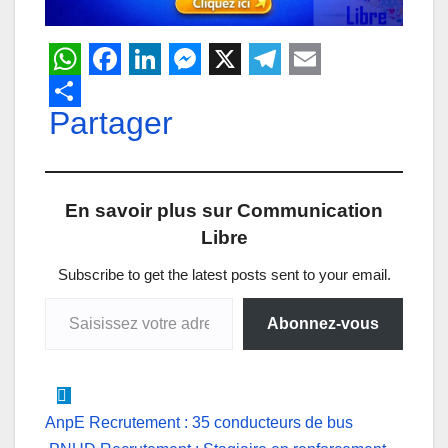
W
F
L
M
X
T
E
h
Partager
a
i
e
e
m
a
c
n
s
l
a
t
e
k
s
e
i
En savoir plus sur Communication
s
b
e
e
g
l
Libre
A
o
d
n
r
p
o
I
g
a
Subscribe to get the latest posts sent to your email.
Saisissez votre adresse e-mail…
p
k
n
e
m
Abonnez-vous
r
Navigation
AnpE Recrutement : 35 conducteurs de bus