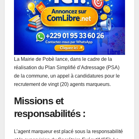
A
o
d
n
r
p
o
I
g
a
p
k
n
e
m
r
La Mairie de Pobè lance, dans le cadre de la
réalisation du Plan Simplifié d’Adressage (PSA)
de la commune, un appel à candidatures pour le
recrutement de vingt (20) agents marqueurs.
Missions et
responsabilités :
L’agent marqueur est placé sous la responsabilité