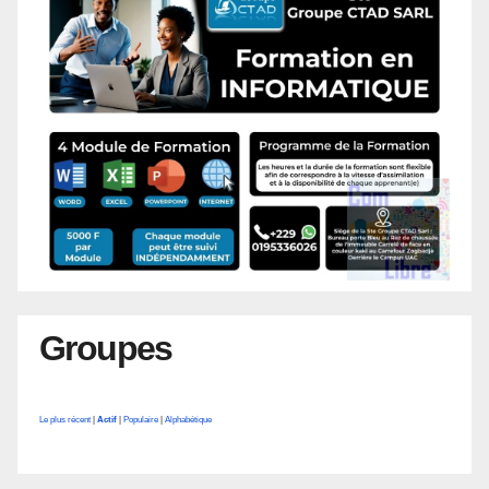
Groupes
Le plus récent
|
Actif
|
Populaire
|
Alphabétique