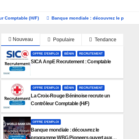
ur Comptable (H/F)
Banque mondiale : découvrez le program
Nouveau
Populaire
Tendance
OFFRE D'EMPLOI
BÉNIN
RECRUTEMENT
SICA AnpE Recrutement : Comptable
OFFRE D'EMPLOI
BÉNIN
RECRUTEMENT
La Croix-Rouge Béninoise recrute un
Contrôleur Comptable (H/F)
OFFRE D'EMPLOI
Banque mondiale : découvrez le
programme WBG Pioneers ouvert aux