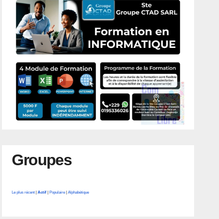
Groupes
Le plus récent
|
Actif
|
Populaire
|
Alphabétique