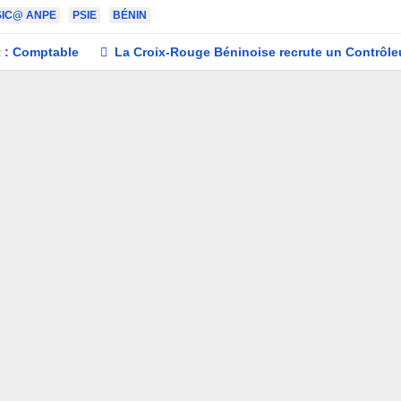
SIC@ ANPE
PSIE
BÉNIN
 : Comptable
La Croix-Rouge Béninoise recrute un Contrôle