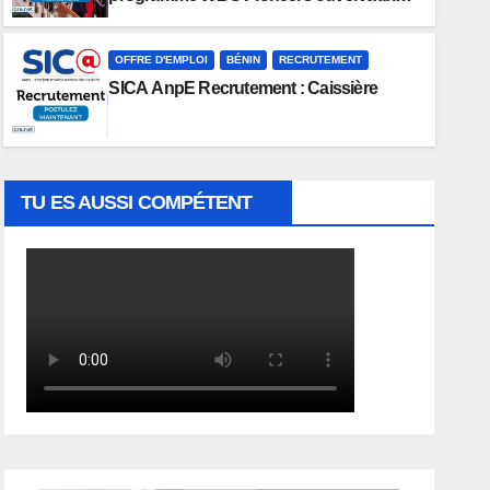
étudiants
OFFRE D'EMPLOI
BÉNIN
RECRUTEMENT
SICA AnpE Recrutement : Caissière
TU ES AUSSI COMPÉTENT