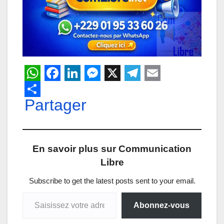
W
F
L
M
X
T
E
h
Partager
a
i
e
e
m
a
c
n
s
l
a
t
e
k
s
e
i
En savoir plus sur Communication
s
b
e
e
g
l
Libre
A
o
d
n
r
p
o
I
g
a
Subscribe to get the latest posts sent to your email.
Saisissez votre adresse e-mail…
p
k
n
e
m
Abonnez-vous
r