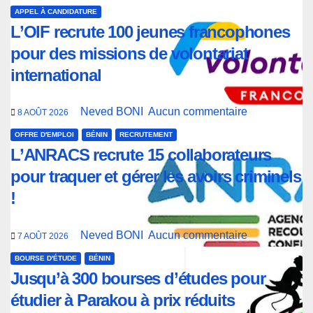
APPEL À CANDIDATURE
L’OIF recrute 100 jeunes francophones
pour des missions de volontariat
international
Neved BONI
Aucun commentaire
8 AOÛT 2026
OFFRE D'EMPLOI
BÉNIN
RECRUTEMENT
L’ANRACS recrute 15 collaborateurs
pour traquer et gérer les avoirs criminels
!
Neved BONI
Aucun commentaire
7 AOÛT 2026
BOURSE D'ÉTUDE
BÉNIN
Jusqu’à 300 bourses d’études pour
étudier à Parakou à prix réduits