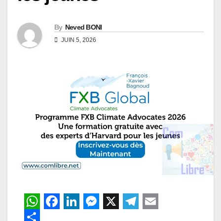
By
Neved BONI
JUIN 5, 2026
W
F
L
M
X
T
E