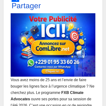
h
Partager
a
i
e
e
m
a
c
n
s
l
a
t
e
k
s
e
i
s
b
e
e
g
l
A
o
d
n
r
p
o
I
g
a
p
k
n
e
m
r
Vous avez moins de 25 ans et l’envie de faire
bouger les lignes face à l’urgence climatique ? Ne
cherchez plus. Le programme
FXB Climate
Advocates
ouvre ses portes pour sa session de
l’été 2026. C’est une occasion en or de rejoindre