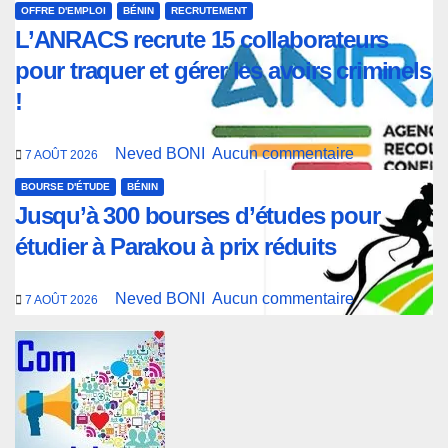
OFFRE D'EMPLOI
BÉNIN
RECRUTEMENT
L’ANRACS recrute 15 collaborateurs
pour traquer et gérer les avoirs criminels
!
Neved BONI
Aucun commentaire
7 AOÛT 2026
BOURSE D'ÉTUDE
BÉNIN
Jusqu’à 300 bourses d’études pour
étudier à Parakou à prix réduits
Neved BONI
Aucun commentaire
7 AOÛT 2026