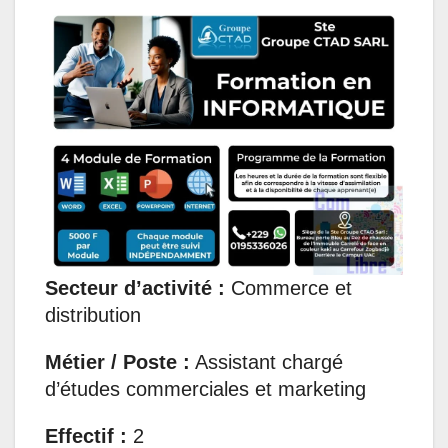
a
c
n
s
l
a
t
e
k
s
e
i
s
b
e
e
g
l
A
o
d
n
r
p
o
I
g
a
p
k
n
e
m
r
Secteur d’activité :
Commerce et
distribution
Métier / Poste :
Assistant chargé
d’études commerciales et marketing
Effectif :
2