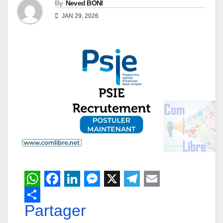
By
Neved BONI
JAN 29, 2026
W
F
L
M
X
T
E
h
Partager
a
i
e
e
m