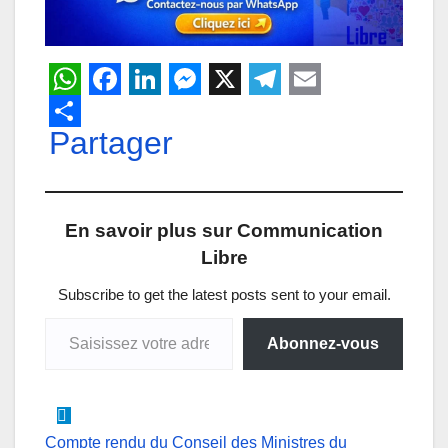
W
F
L
M
X
T
E
h
Partager
a
i
e
e
m
a
c
n
s
l
a
t
e
k
s
e
i
En savoir plus sur Communication
s
b
e
e
g
l
Libre
A
o
d
n
r
p
o
I
g
a
Subscribe to get the latest posts sent to your email.
Saisissez votre adresse e-mail…
p
k
n
e
m
Abonnez-vous
r
Compte rendu du Conseil des Ministres du