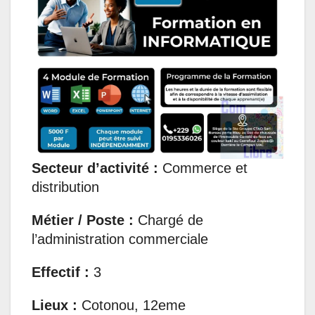
s
b
e
e
g
l
A
o
d
n
r
p
o
I
g
a
p
k
n
e
m
r
Secteur d’activité :
Commerce et
distribution
Métier / Poste :
Chargé de
l’administration commerciale
Effectif :
3
Lieux :
Cotonou, 12eme