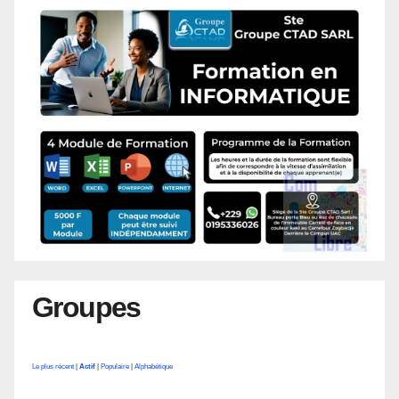
Groupes
Le plus récent
|
Actif
|
Populaire
|
Alphabétique