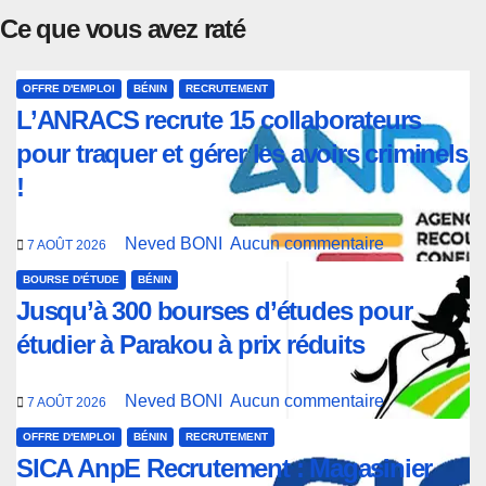
Ce que vous avez raté
OFFRE D'EMPLOI
BÉNIN
RECRUTEMENT
L’ANRACS recrute 15 collaborateurs
pour traquer et gérer les avoirs criminels
!
Neved BONI
Aucun commentaire
7 AOÛT 2026
BOURSE D'ÉTUDE
BÉNIN
Jusqu’à 300 bourses d’études pour
étudier à Parakou à prix réduits
Neved BONI
Aucun commentaire
7 AOÛT 2026
OFFRE D'EMPLOI
BÉNIN
RECRUTEMENT
SICA AnpE Recrutement : Magasinier