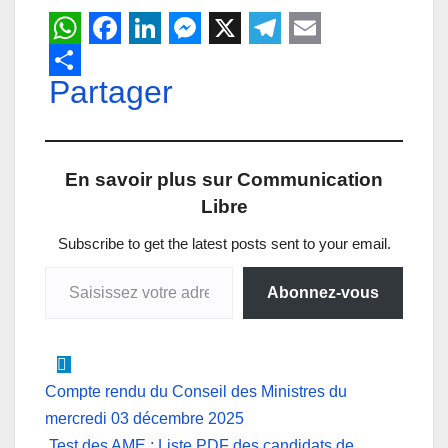
W
F
L
M
X
T
E
h
Partager
a
i
e
e
m
a
c
n
s
l
a
t
e
k
s
e
i
En savoir plus sur Communication
s
b
e
e
g
l
Libre
A
o
d
n
r
p
o
I
g
a
Subscribe to get the latest posts sent to your email.
Saisissez votre adresse e-mail…
p
k
n
e
m
Abonnez-vous
r
Navigation
Compte rendu du Conseil des Ministres du
mercredi 03 décembre 2025
de
Test des AME : Liste PDF des candidats de