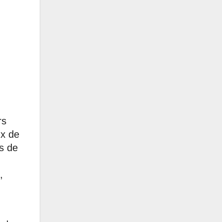
rs
ux de
es de
,