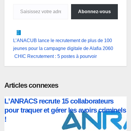
Saisissez votre adresse e-mail…
p
k
n
e
m
Abonnez-vous
r
Navigation
L’ANACUB lance le recrutement de plus de 100
jeunes pour la campagne digitale de Alafia 2060
de
CHIC Recrutement : 5 postes à pourvoir
l’article
Articles connexes
L’ANRACS recrute 15 collaborateurs
pour traquer et gérer les avoirs criminels
!