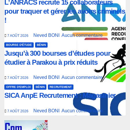
L’ANRACS recrute 15 collaborateurs
pour traquer et gérer les avoirs criminels
!
Neved BONI
Aucun commentaire
7 AOÛT 2026
BOURSE D'ÉTUDE
BÉNIN
Jusqu’à 300 bourses d’études pour
étudier à Parakou à prix réduits
Neved BONI
Aucun commentaire
7 AOÛT 2026
OFFRE D'EMPLOI
BÉNIN
RECRUTEMENT
SICA AnpE Recrutement : Magasinier
Neved BONI
Aucun commentaire
7 AOÛT 2026