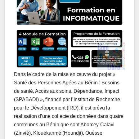
s
b
e
e
g
l
A
o
d
n
r
p
o
I
g
a
p
k
n
e
m
r
Dans le cadre de la mise en œuvre du projet «
Santé des Personnes Agées au Bénin : Besoins
de santé, Accès aux soins, Dépendance, Impact
(SPABADI) », financé par l’Institut de Recherche
pour le Développement (IRD), il est prévu la
réalisation d’une collecte de données dans quatre
communes au Bénin que sont Abomey-Calavi
(Zinvié), Klouékanmé (Houndji), Ouésse