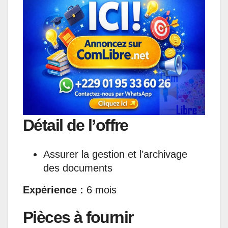
s
b
e
e
g
l
A
o
d
n
r
p
o
I
g
a
p
k
n
e
m
r
Détail de l’offre
Assurer la gestion et l’archivage
des documents
Expérience :
6 mois
Pièces à fournir