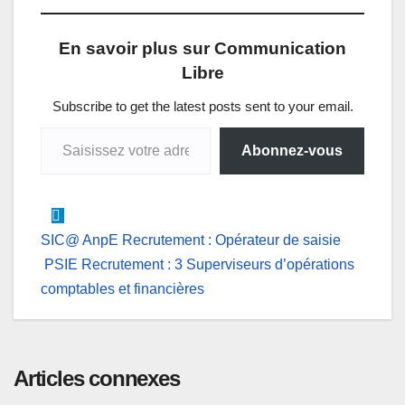
t
e
k
s
e
i
En savoir plus sur Communication
s
b
e
e
g
l
Libre
A
o
d
n
r
p
o
I
g
a
Subscribe to get the latest posts sent to your email.
Saisissez votre adresse e-mail…
p
k
n
e
m
Abonnez-vous
r
Navigation
SIC@ AnpE Recrutement : Opérateur de saisie
PSIE Recrutement : 3 Superviseurs d’opérations
de
comptables et financières
l’article
Articles connexes