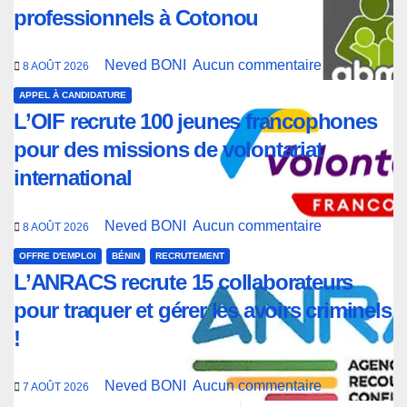
professionnels à Cotonou
Neved BONI
Aucun commentaire
8 AOÛT 2026
APPEL À CANDIDATURE
L’OIF recrute 100 jeunes francophones
pour des missions de volontariat
international
Neved BONI
Aucun commentaire
8 AOÛT 2026
OFFRE D'EMPLOI
BÉNIN
RECRUTEMENT
L’ANRACS recrute 15 collaborateurs
pour traquer et gérer les avoirs criminels
!
Neved BONI
Aucun commentaire
7 AOÛT 2026