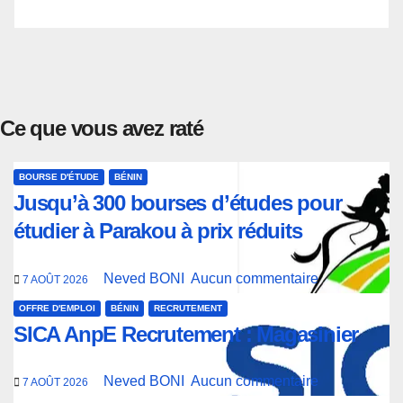
Ce que vous avez raté
BOURSE D'ÉTUDE
BÉNIN
Jusqu’à 300 bourses d’études pour
étudier à Parakou à prix réduits
Neved BONI
Aucun commentaire
7 AOÛT 2026
OFFRE D'EMPLOI
BÉNIN
RECRUTEMENT
SICA AnpE Recrutement : Magasinier
Neved BONI
Aucun commentaire
7 AOÛT 2026