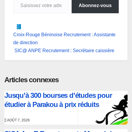
p
k
n
e
m
Abonnez-vous
r
Navigation
Croix-Rouge Béninoise Recrutement : Assistante
de direction
de
SIC@ ANPE Recrutement : Secrétaire caissière
l’article
Articles connexes
Jusqu’à 300 bourses d’études pour
étudier à Parakou à prix réduits
AOÛT 7, 2026