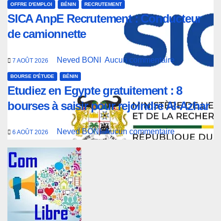
OFFRE D'EMPLOI
BÉNIN
RECRUTEMENT
SICA AnpE Recrutement : Conducteur
de camionnette
Neved BONI
Aucun commentaire
7 AOÛT 2026
BOURSE D'ÉTUDE
BÉNIN
Etudiez en Egypte gratuitement : 8
bourses à saisir pour rejoindre Al-Azhar
Neved BONI
Aucun commentaire
6 AOÛT 2026