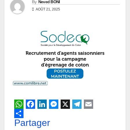
By
Neved BONI
AOÛT 21, 2025
W
F
L
M
X
T
E
h
Partager
a
i
e
e
m