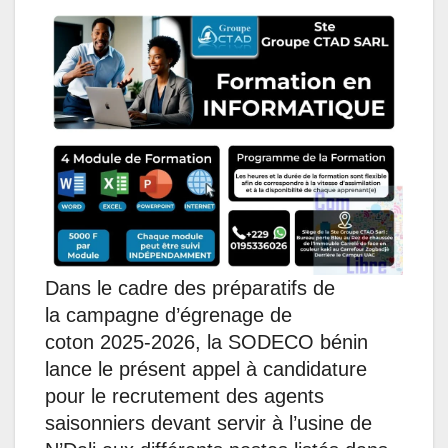
a
c
n
s
l
a
t
e
k
s
e
i
s
b
e
e
g
l
A
o
d
n
r
p
o
I
g
a
p
k
n
e
m
r
Dans le cadre des préparatifs de
la campagne d’égrenage de
coton 2025-2026, la SODECO bénin
lance le présent appel à candidature
pour le recrutement des agents
saisonniers devant servir à l’usine de