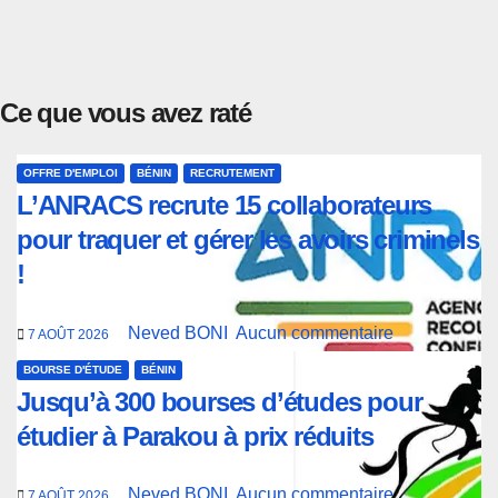
Ce que vous avez raté
OFFRE D'EMPLOI
BÉNIN
RECRUTEMENT
L’ANRACS recrute 15 collaborateurs
pour traquer et gérer les avoirs criminels
!
Neved BONI
Aucun commentaire
7 AOÛT 2026
BOURSE D'ÉTUDE
BÉNIN
Jusqu’à 300 bourses d’études pour
étudier à Parakou à prix réduits
Neved BONI
Aucun commentaire
7 AOÛT 2026