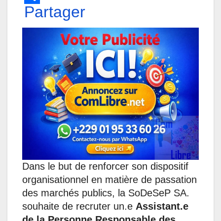
h
Partager
a
i
e
e
m
a
c
n
s
l
a
t
e
k
s
e
i
s
b
e
e
g
l
A
o
d
n
r
p
o
I
g
a
p
k
n
e
m
r
Dans le but de renforcer son dispositif
organisationnel en matière de passation
des marchés publics, la SoDeSeP SA.
souhaite de recruter un.e
Assistant.e
de la Personne Responsable des