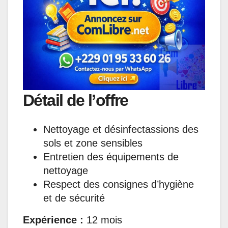
A
o
d
n
r
p
o
I
g
a
p
k
n
e
m
r
Détail de l’offre
Nettoyage et désinfectassions des
sols et zone sensibles
Entretien des équipements de
nettoyage
Respect des consignes d’hygiène
et de sécurité
Expérience :
12 mois