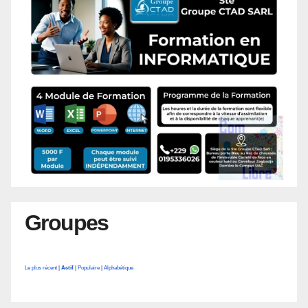
Groupes
Le plus récent
|
Actif
|
Populaire
|
Alphabétique