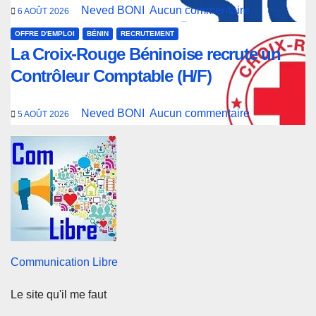
Neved BONI
Aucun commentaire
6 AOÛT 2026
OFFRE D'EMPLOI
BÉNIN
RECRUTEMENT
La Croix-Rouge Béninoise recrute un
Contrôleur Comptable (H/F)
Neved BONI
Aucun commentaire
5 AOÛT 2026
Communication Libre
Le site qu'il me faut