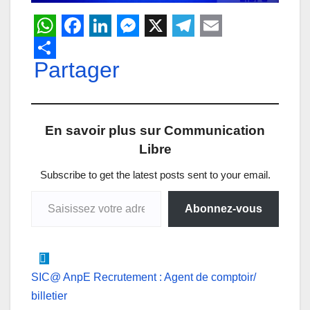
W
F
L
M
X
T
E
h
Partager
a
i
e
e
m
a
c
n
s
l
a
t
e
k
s
e
i
En savoir plus sur Communication
s
b
e
e
g
l
Libre
A
o
d
n
r
p
o
I
g
a
Subscribe to get the latest posts sent to your email.
Saisissez votre adresse e-mail…
p
k
n
e
m
Abonnez-vous
r
Navigation
SIC@ AnpE Recrutement : Agent de comptoir/
billetier
de