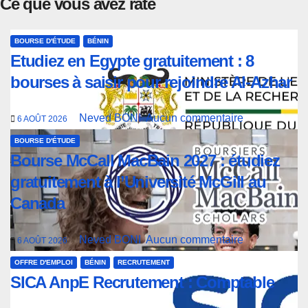
Ce que vous avez raté
BOURSE D'ÉTUDE
BÉNIN
Etudiez en Egypte gratuitement : 8
bourses à saisir pour rejoindre Al-Azhar
Neved BONI
Aucun commentaire
6 AOÛT 2026
BOURSE D'ÉTUDE
Bourse McCall MacBain 2027 : étudiez
gratuitement à l’Université McGill au
Canada
Neved BONI
Aucun commentaire
6 AOÛT 2026
OFFRE D'EMPLOI
BÉNIN
RECRUTEMENT
SICA AnpE Recrutement : Comptable