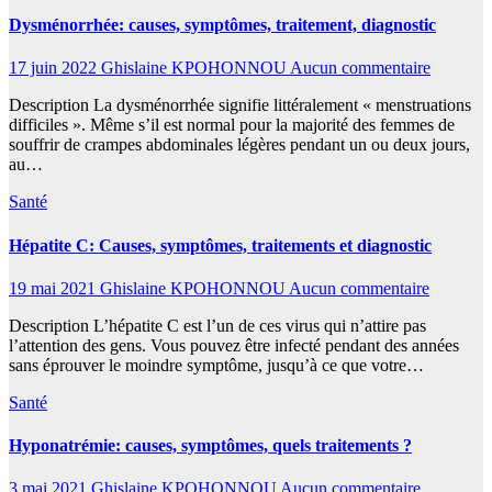
Dysménorrhée: causes, symptômes, traitement, diagnostic
17 juin 2022
Ghislaine KPOHONNOU
Aucun commentaire
Description La dysménorrhée signifie littéralement « menstruations
difficiles ». Même s’il est normal pour la majorité des femmes de
souffrir de crampes abdominales légères pendant un ou deux jours,
au…
Santé
Hépatite C: Causes, symptômes, traitements et diagnostic
19 mai 2021
Ghislaine KPOHONNOU
Aucun commentaire
Description L’hépatite C est l’un de ces virus qui n’attire pas
l’attention des gens. Vous pouvez être infecté pendant des années
sans éprouver le moindre symptôme, jusqu’à ce que votre…
Santé
Hyponatrémie: causes, symptômes, quels traitements ?
3 mai 2021
Ghislaine KPOHONNOU
Aucun commentaire