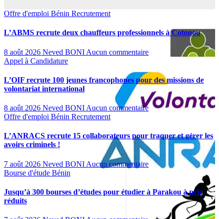
Offre d'emploi
Bénin
Recrutement
L’ABMS recrute deux chauffeurs professionnels à Cotonou
8 août 2026
Neved BONI
Aucun commentaire
Appel à Candidature
L’OIF recrute 100 jeunes francophones pour des missions de
volontariat international
8 août 2026
Neved BONI
Aucun commentaire
Offre d'emploi
Bénin
Recrutement
L’ANRACS recrute 15 collaborateurs pour traquer et gérer les
avoirs criminels !
7 août 2026
Neved BONI
Aucun commentaire
Bourse d'étude
Bénin
Jusqu’à 300 bourses d’études pour étudier à Parakou à prix
réduits