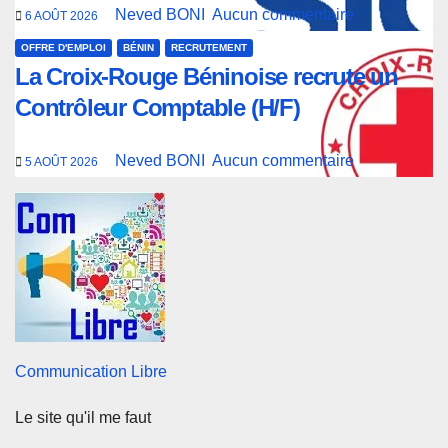
Neved BONI
Aucun commentaire
6 AOÛT 2026
OFFRE D'EMPLOI
BÉNIN
RECRUTEMENT
La Croix-Rouge Béninoise recrute un
Contrôleur Comptable (H/F)
Neved BONI
Aucun commentaire
5 AOÛT 2026
Communication Libre
Le site qu'il me faut