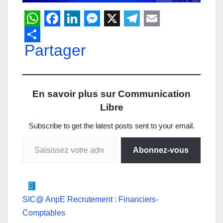
W
F
L
M
X
T
E
h
Partager
a
i
e
e
m
a
c
n
s
l
a
t
e
k
s
e
i
En savoir plus sur Communication
s
b
e
e
g
l
Libre
A
o
d
n
r
p
o
I
g
a
Subscribe to get the latest posts sent to your email.
Saisissez votre adresse e-mail…
p
k
n
e
m
Abonnez-vous
r
Navigation
SIC@ AnpE Recrutement : Financiers-
Comptables
de