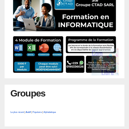
Groupes
Le plus récent
|
Actif
|
Populaire
|
Alphabétique