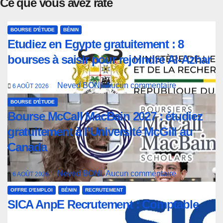
Ce que vous avez raté
BOURSE D'ÉTUDE
BÉNIN
Etudiez en Egypte gratuitement : 8
bourses à saisir pour rejoindre Al-Azhar
Neved BONI
Aucun commentaire
6 AOÛT 2026
BOURSE D'ÉTUDE
Bourse McCall MacBain 2027 : étudiez
gratuitement à l’Université McGill au
Canada
Neved BONI
Aucun commentaire
6 AOÛT 2026
OFFRE D'EMPLOI
BÉNIN
RECRUTEMENT
SICA AnpE Recrutement : Comptable