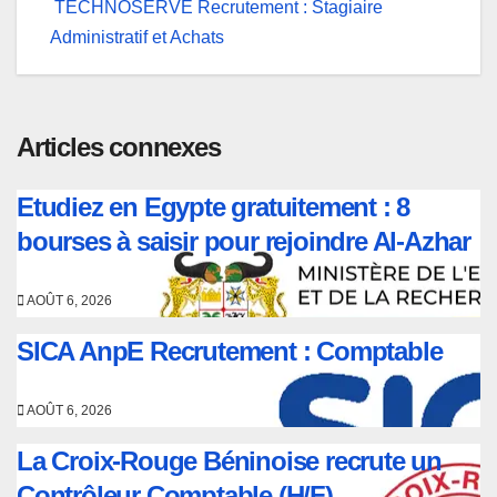
TECHNOSERVE Recrutement : Stagiaire
l’article
Administratif et Achats
Articles connexes
Etudiez en Egypte gratuitement : 8
bourses à saisir pour rejoindre Al-Azhar
AOÛT 6, 2026
SICA AnpE Recrutement : Comptable
AOÛT 6, 2026
La Croix-Rouge Béninoise recrute un
Contrôleur Comptable (H/F)