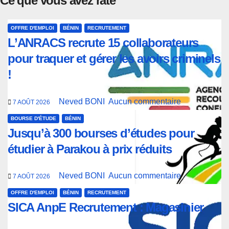
Ce que vous avez raté
OFFRE D'EMPLOI
BÉNIN
RECRUTEMENT
L’ANRACS recrute 15 collaborateurs
pour traquer et gérer les avoirs criminels
!
Neved BONI
Aucun commentaire
7 AOÛT 2026
BOURSE D'ÉTUDE
BÉNIN
Jusqu’à 300 bourses d’études pour
étudier à Parakou à prix réduits
Neved BONI
Aucun commentaire
7 AOÛT 2026
OFFRE D'EMPLOI
BÉNIN
RECRUTEMENT
SICA AnpE Recrutement : Magasinier