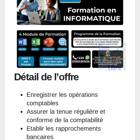
s
b
e
e
g
l
A
o
d
n
r
p
o
I
g
a
p
k
n
e
m
r
Détail de l’offre
Enregistrer les opérations
comptables
Assurer la tenue régulière et
conforme de la comptabilité
Etablir les rapprochements
bancaires