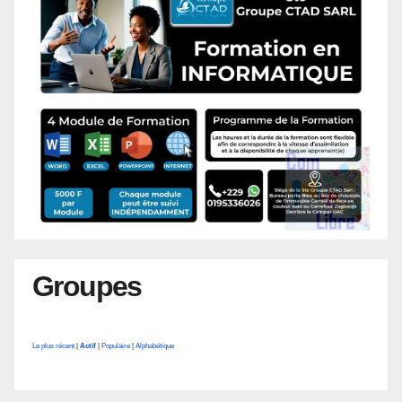
Groupes
Le plus récent
|
Actif
|
Populaire
|
Alphabétique