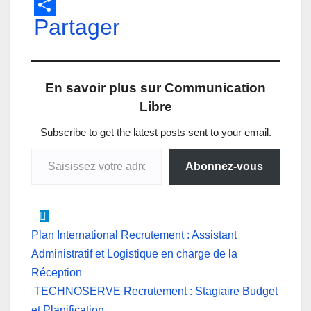
W
F
L
M
X
T
E
h
Partager
a
i
e
e
m
a
c
n
s
l
a
t
e
k
s
e
i
En savoir plus sur Communication
s
b
e
e
g
l
Libre
A
o
d
n
r
p
o
I
g
a
Subscribe to get the latest posts sent to your email.
Saisissez votre adresse e-mail…
p
k
n
e
m
Abonnez-vous
r
Navigation
Plan International Recrutement : Assistant
Administratif et Logistique en charge de la
de
Réception
l’article
TECHNOSERVE Recrutement : Stagiaire Budget
et Planification