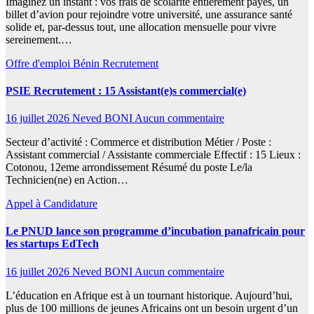
Imaginez un instant : vos frais de scolarité entièrement payés, un
billet d’avion pour rejoindre votre université, une assurance santé
solide et, par-dessus tout, une allocation mensuelle pour vivre
sereinement.…
Offre d'emploi
Bénin
Recrutement
PSIE Recrutement : 15 Assistant(e)s commercial(e)
16 juillet 2026
Neved BONI
Aucun commentaire
Secteur d’activité : Commerce et distribution Métier / Poste :
Assistant commercial / Assistante commerciale Effectif : 15 Lieux :
Cotonou, 12eme arrondissement Résumé du poste Le/la
Technicien(ne) en Action…
Appel à Candidature
Le PNUD lance son programme d’incubation panafricain pour
les startups EdTech
16 juillet 2026
Neved BONI
Aucun commentaire
L’éducation en Afrique est à un tournant historique. Aujourd’hui,
plus de 100 millions de jeunes Africains ont un besoin urgent d’un