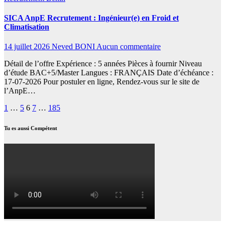
SICA AnpE Recrutement : Ingénieur(e) en Froid et
Climatisation
14 juillet 2026
Neved BONI
Aucun commentaire
Détail de l’offre Expérience : 5 années Pièces à fournir Niveau
d’étude BAC+5/Master Langues : FRANÇAIS Date d’échéance :
17-07-2026 Pour postuler en ligne, Rendez-vous sur le site de
l’AnpE…
Pagination
1
…
5
6
7
…
185
des
Tu es aussi Compétent
publications