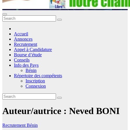
Accueil
Annonces
Recrutement
Appel à Candidature
Bourse d’étude
Conseils
Info des Pays
Bénin
Répertoire des compétents
Inscription
Connexion
Auteur/autrice :
Neved BONI
Recrutement
Bénin