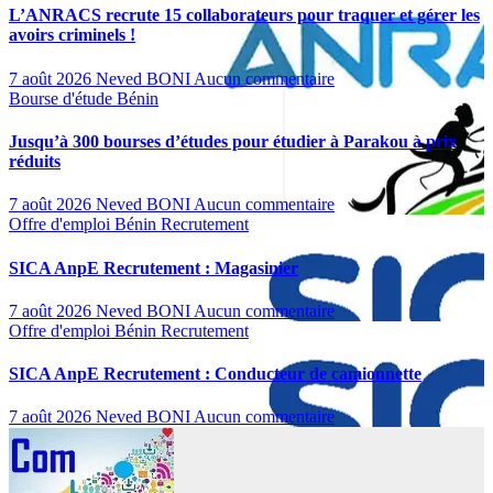
L’ANRACS recrute 15 collaborateurs pour traquer et gérer les
avoirs criminels !
7 août 2026
Neved BONI
Aucun commentaire
Bourse d'étude
Bénin
Jusqu’à 300 bourses d’études pour étudier à Parakou à prix
réduits
7 août 2026
Neved BONI
Aucun commentaire
Offre d'emploi
Bénin
Recrutement
SICA AnpE Recrutement : Magasinier
7 août 2026
Neved BONI
Aucun commentaire
Offre d'emploi
Bénin
Recrutement
SICA AnpE Recrutement : Conducteur de camionnette
7 août 2026
Neved BONI
Aucun commentaire