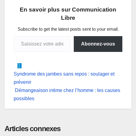
t
e
k
s
e
i
En savoir plus sur Communication
s
b
e
e
g
l
Libre
A
o
d
n
r
p
o
I
g
a
Subscribe to get the latest posts sent to your email.
Saisissez votre adresse e-mail…
p
k
n
e
m
Abonnez-vous
r
Navigation
Syndrome des jambes sans repos : soulager et
prévenir
de
Démangeaison intime chez l’homme : les causes
l’article
possibles
Articles connexes