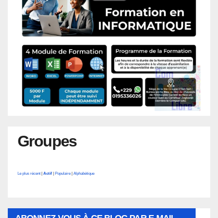
Groupes
Le plus récent
|
Actif
|
Populaire
|
Alphabétique
ABONNEZ-VOUS À CE BLOG PAR E-MAIL.