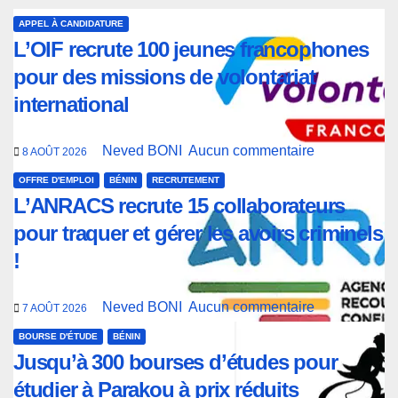
APPEL À CANDIDATURE
L’OIF recrute 100 jeunes francophones
pour des missions de volontariat
international
Neved BONI
Aucun commentaire
8 AOÛT 2026
OFFRE D'EMPLOI
BÉNIN
RECRUTEMENT
L’ANRACS recrute 15 collaborateurs
pour traquer et gérer les avoirs criminels
!
Neved BONI
Aucun commentaire
7 AOÛT 2026
BOURSE D'ÉTUDE
BÉNIN
Jusqu’à 300 bourses d’études pour
étudier à Parakou à prix réduits