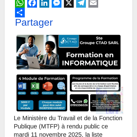
W
F
L
M
X
T
E
h
Partager
a
i
e
e
m
a
c
n
s
l
a
t
e
k
s
e
i
s
b
e
e
g
l
A
o
d
n
r
p
o
I
g
a
p
k
n
e
m
r
Le Ministère du Travail et de la Fonction
Publique (MTFP) à rendu public ce
mardi 11 novembre 2025, la liste