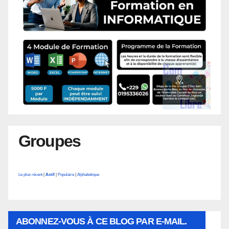
Groupes
Le plus récent
|
Actif
|
Populaire
|
Alphabétique
ABONNEZ-VOUS À CE BLOG PAR E-MAIL.