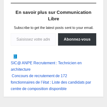
t
e
k
s
e
i
En savoir plus sur Communication
s
b
e
e
g
l
Libre
A
o
d
n
r
p
o
I
g
a
Subscribe to get the latest posts sent to your email.
Saisissez votre adresse e-mail…
p
k
n
e
m
Abonnez-vous
r
Navigation
SIC@ ANPE Recrutement : Technicien en
architecture
de
Concours de recrutement de 172
l’article
fonctionnaires de l’état : Liste des candidats par
centre de composition disponible