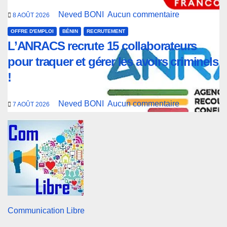
Neved BONI
Aucun commentaire
8 AOÛT 2026
OFFRE D'EMPLOI
BÉNIN
RECRUTEMENT
L’ANRACS recrute 15 collaborateurs
pour traquer et gérer les avoirs criminels
!
Neved BONI
Aucun commentaire
7 AOÛT 2026
Communication Libre