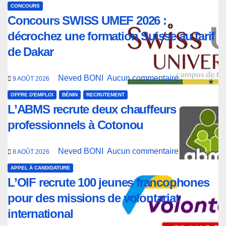
CONCOURS
Concours SWISS UMEF 2026 :
décrochez une formation Suisse au tarif
de Dakar
Neved BONI
Aucun commentaire
9 AOÛT 2026
OFFRE D'EMPLOI
BÉNIN
RECRUTEMENT
L’ABMS recrute deux chauffeurs
professionnels à Cotonou
Neved BONI
Aucun commentaire
8 AOÛT 2026
APPEL À CANDIDATURE
L’OIF recrute 100 jeunes francophones
pour des missions de volontariat
international