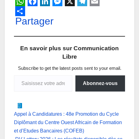
W
F
L
M
X
T
E
h
Partager
a
i
e
e
m
a
c
n
s
l
a
t
e
k
s
e
i
En savoir plus sur Communication
s
b
e
e
g
l
Libre
A
o
d
n
r
p
o
I
g
a
Subscribe to get the latest posts sent to your email.
Saisissez votre adresse e-mail…
p
k
n
e
m
Abonnez-vous
r
Navigation
Appel à Candidatures : 48e Promotion du Cycle
Diplômant du Centre Ouest Africain de Formation
de
et d’Etudes Bancaires (COFEB)