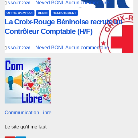
Neved BONI
Aucun commentaire
6 AOÛT 2026
OFFRE D'EMPLOI
BÉNIN
RECRUTEMENT
La Croix-Rouge Béninoise recrute un
Contrôleur Comptable (H/F)
Neved BONI
Aucun commentaire
5 AOÛT 2026
Communication Libre
Le site qu'il me faut