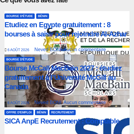
BOURSE D'ÉTUDE
BÉNIN
Etudiez en Egypte gratuitement : 8
bourses à saisir pour rejoindre Al-Azhar
Neved BONI
Aucun commentaire
6 AOÛT 2026
BOURSE D'ÉTUDE
Bourse McCall MacBain 2027 : étudiez
gratuitement à l’Université McGill au
Canada
Neved BONI
Aucun commentaire
6 AOÛT 2026
OFFRE D'EMPLOI
BÉNIN
RECRUTEMENT
SICA AnpE Recrutement : Comptable