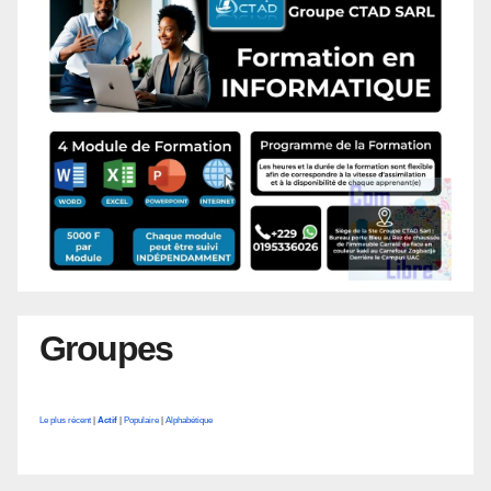
Groupes
Le plus récent
|
Actif
|
Populaire
|
Alphabétique