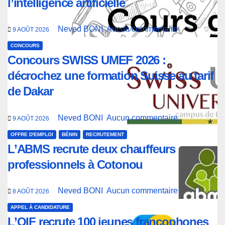
l’intelligence artificielle
Neved BONI
Aucun commentaire
9 AOÛT 2026
CONCOURS
Concours SWISS UMEF 2026 :
décrochez une formation Suisse au tarif
de Dakar
Neved BONI
Aucun commentaire
9 AOÛT 2026
OFFRE D'EMPLOI
BÉNIN
RECRUTEMENT
L’ABMS recrute deux chauffeurs
professionnels à Cotonou
Neved BONI
Aucun commentaire
8 AOÛT 2026
APPEL À CANDIDATURE
L’OIF recrute 100 jeunes francophones