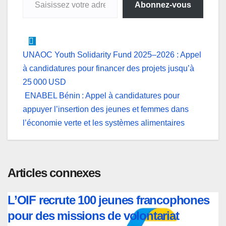
p
k
n
e
m
Abonnez-vous
r
Navigation
UNAOC Youth Solidarity Fund 2025–2026 : Appel
à candidatures pour financer des projets jusqu’à
de
25 000 USD
l’article
ENABEL Bénin : Appel à candidatures pour
appuyer l’insertion des jeunes et femmes dans
l’économie verte et les systèmes alimentaires
Articles connexes
L’OIF recrute 100 jeunes francophones
pour des missions de volontariat