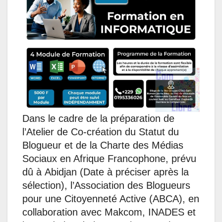
s
b
e
e
g
l
A
o
d
n
r
p
o
I
g
a
p
k
n
e
m
r
Dans le cadre de la préparation de
l’Atelier de Co-création du Statut du
Blogueur et de la Charte des Médias
Sociaux en Afrique Francophone, prévu
dû à Abidjan (Date à préciser après la
sélection), l’Association des Blogueurs
pour une Citoyenneté Active (ABCA), en
collaboration avec Makcom, INADES et