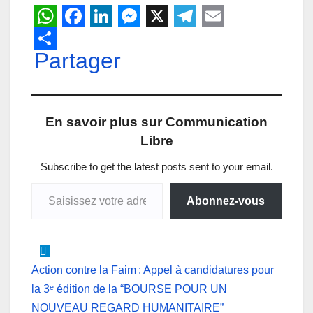
W
F
L
M
X
T
E
h
Partager
a
i
e
e
m
a
c
n
s
l
a
t
e
k
s
e
i
En savoir plus sur Communication
s
b
e
e
g
l
Libre
A
o
d
n
r
p
o
I
g
a
Subscribe to get the latest posts sent to your email.
Saisissez votre adresse e-mail…
p
k
n
e
m
Abonnez-vous
r
Navigation
Action contre la Faim : Appel à candidatures pour
la 3ᵉ édition de la “BOURSE POUR UN
de
NOUVEAU REGARD HUMANITAIRE”