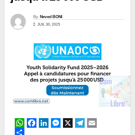
By
Neved BONI
JUIL 30, 2025
W
F
L
M
X
T
E