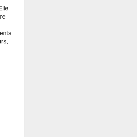
Elle
ure
rents
urs,