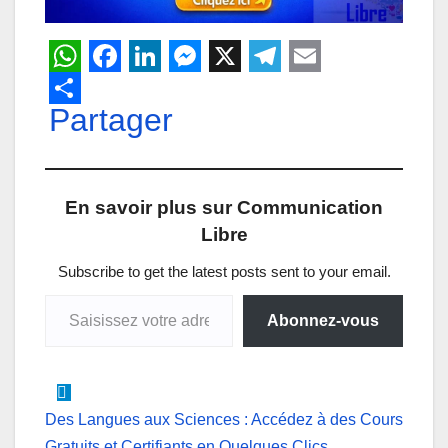
W
F
L
M
X
T
E
h
Partager
a
i
e
e
m
a
c
n
s
l
a
t
e
k
s
e
i
En savoir plus sur Communication
s
b
e
e
g
l
Libre
A
o
d
n
r
p
o
I
g
a
Subscribe to get the latest posts sent to your email.
Saisissez votre adresse e-mail…
p
k
n
e
m
Abonnez-vous
r
Navigation
Des Langues aux Sciences : Accédez à des Cours
Gratuits et Certifiants en Quelques Clics