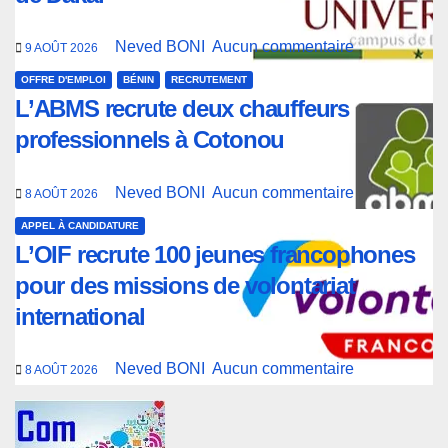
Neved BONI
Aucun commentaire
9 AOÛT 2026
OFFRE D'EMPLOI
BÉNIN
RECRUTEMENT
L’ABMS recrute deux chauffeurs
professionnels à Cotonou
Neved BONI
Aucun commentaire
8 AOÛT 2026
APPEL À CANDIDATURE
L’OIF recrute 100 jeunes francophones
pour des missions de volontariat
international
Neved BONI
Aucun commentaire
8 AOÛT 2026