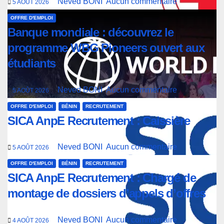
Neved BONI
Aucun commentaire
5 AOÛT 2026
OFFRE D'EMPLOI
Banque mondiale : découvrez le
programme WBG Pioneers ouvert aux
étudiants
Neved BONI
Aucun commentaire
5 AOÛT 2026
OFFRE D'EMPLOI
BÉNIN
RECRUTEMENT
SICA AnpE Recrutement : Caissière
Neved BONI
Aucun commentaire
5 AOÛT 2026
OFFRE D'EMPLOI
BÉNIN
RECRUTEMENT
SICA AnpE Recrutement : Chargé de
montage de dossiers d’appels d’offres
Neved BONI
Aucun commentaire
4 AOÛT 2026