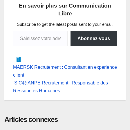
En savoir plus sur Communication
s
b
e
e
g
l
Libre
A
o
d
n
r
p
o
I
g
a
Subscribe to get the latest posts sent to your email.
Saisissez votre adresse e-mail…
p
k
n
e
m
Abonnez-vous
r
Navigation
MAERSK Recrutement : Consultant en expérience
client
de
SIC@ ANPE Recrutement : Responsable des
l’article
Ressources Humaines
Articles connexes