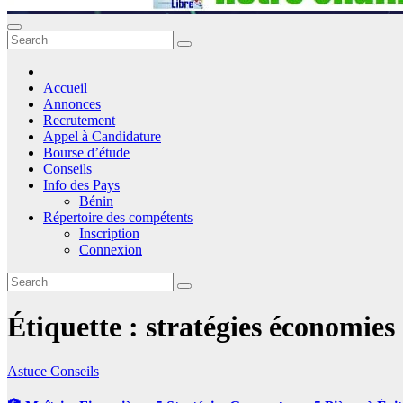
Accueil
Annonces
Recrutement
Appel à Candidature
Bourse d’étude
Conseils
Info des Pays
Bénin
Répertoire des compétents
Inscription
Connexion
Étiquette :
stratégies économies
Astuce
Conseils