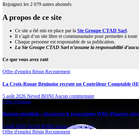
Rejoignez les 2 079 autres abonnés
A propos de ce site
Ce site a été mis en place par la
Ste Groupe CTAD Sarl
.
Il s’agit d’un site libre et communautaire pour permettre à tou
Chaque personne est responsable de sa publication.
La Ste Groupe CTAD Sarl n’assume la responsabilité d’aucune
Ce que vous avez raté
Offre d'emploi
Bénin
Recrutement
La Croix-Rouge Béninoise recrute un Contrôleur Comptable (H/
5 août 2026
Neved BONI
Aucun commentaire
Offre d'emploi
Banque mondiale : découvrez le programme WBG Pioneers ouver
5 août 2026
Neved BONI
Aucun commentaire
Offre d'emploi
Bénin
Recrutement