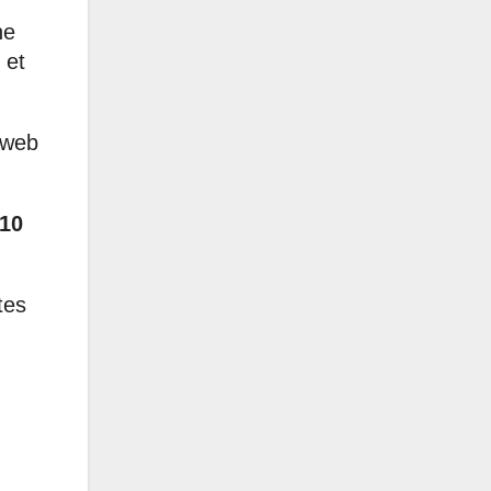
ne
 et
 web
 10
tes