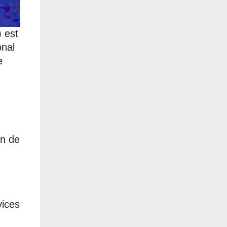
 est
onal
e
on de
vices