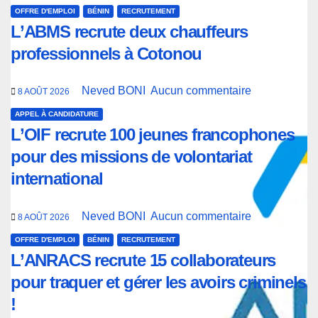
OFFRE D'EMPLOI
BÉNIN
RECRUTEMENT
L’ABMS recrute deux chauffeurs
professionnels à Cotonou
Neved BONI
Aucun commentaire
8 AOÛT 2026
APPEL À CANDIDATURE
L’OIF recrute 100 jeunes francophones
pour des missions de volontariat
international
Neved BONI
Aucun commentaire
8 AOÛT 2026
OFFRE D'EMPLOI
BÉNIN
RECRUTEMENT
L’ANRACS recrute 15 collaborateurs
pour traquer et gérer les avoirs criminels
!