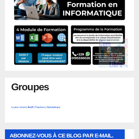
Groupes
Le plus récent
|
Actif
|
Populaire
|
Alphabétique
ABONNEZ-VOUS À CE BLOG PAR E-MAIL.