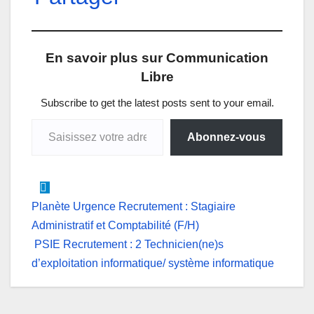
a
c
n
s
l
a
t
e
k
s
e
i
En savoir plus sur Communication
s
b
e
e
g
l
Libre
A
o
d
n
r
p
o
I
g
a
Subscribe to get the latest posts sent to your email.
Saisissez votre adresse e-mail…
p
k
n
e
m
Abonnez-vous
r
Navigation
Planète Urgence Recrutement : Stagiaire
Administratif et Comptabilité (F/H)
de
PSIE Recrutement : 2 Technicien(ne)s
l’article
d’exploitation informatique/ système informatique