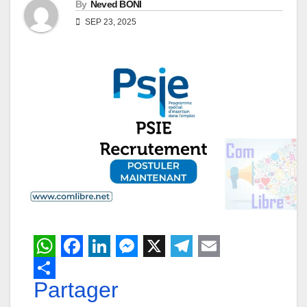
By
Neved BONI
SEP 23, 2025
W
F
L
M
X
T
E
h
Partager
a
i
e
e
m