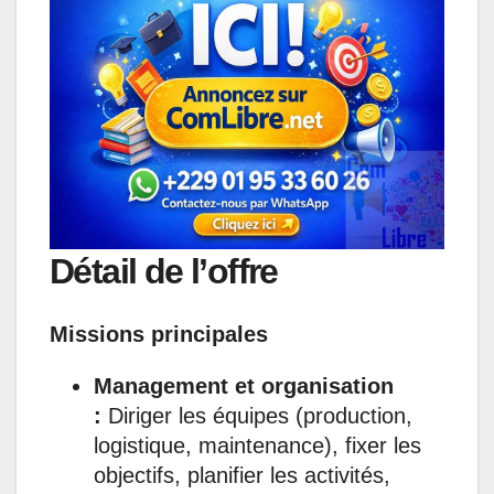
s
b
e
e
g
l
A
o
d
n
r
p
o
I
g
a
p
k
n
e
m
r
Détail de l’offre
Missions principales
Management et organisation
:
Diriger les équipes (production,
logistique, maintenance), fixer les
objectifs, planifier les activités,