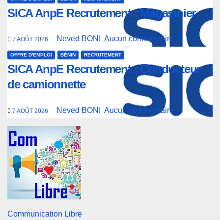
SICA AnpE Recrutement : Magasinier
Neved BONI
Aucun commentaire
7 AOÛT 2026
OFFRE D'EMPLOI
BÉNIN
RECRUTEMENT
SICA AnpE Recrutement : Conducteur
de camionnette
Neved BONI
Aucun commentaire
7 AOÛT 2026
Communication Libre