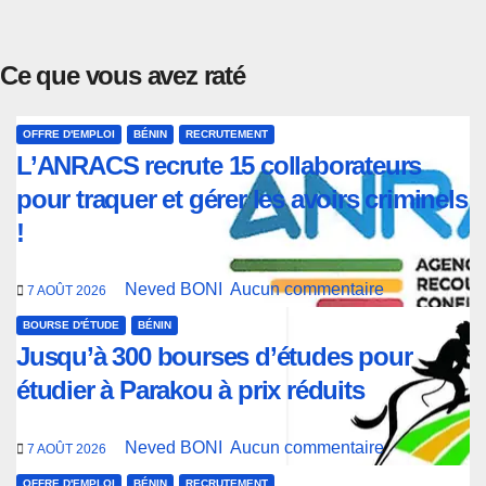
Ce que vous avez raté
OFFRE D'EMPLOI
BÉNIN
RECRUTEMENT
L’ANRACS recrute 15 collaborateurs
pour traquer et gérer les avoirs criminels
!
Neved BONI
Aucun commentaire
7 AOÛT 2026
BOURSE D'ÉTUDE
BÉNIN
Jusqu’à 300 bourses d’études pour
étudier à Parakou à prix réduits
Neved BONI
Aucun commentaire
7 AOÛT 2026
OFFRE D'EMPLOI
BÉNIN
RECRUTEMENT